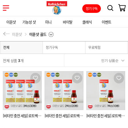
정기구독
이뮨샷
기능성 샷
미니
바이탈
클래식
이벤트
이뮨샷
이뮨샷 골드
전체
정기구독
무료체험
전체 상품
3
개
[비타민 충전 세일] 로트벡쉔
[비타민 충전 세일] 로트벡쉔
[비타민 충전 세일] 로트벡쉔
이뮨샷 골드 올인원 비타민
이뮨샷 골드 올인원 비타민
이뮨샷 골드 올인원 비타민
플러스 3BOX(30병)
플러스 2BOX(20병)
플러스 1BOX(10병)