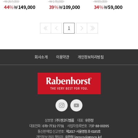
￦
267,000
￦
178,000
￦
89,000
44
%
￦
149,000
39
%
￦
109,000
34
%
￦
59,000
1
회사소개
이용약관
개인정보처리방침
상호명 :
(주)젠코디벨롭
대표 :
유한정
대표전화 :
070-7731-7731
사업자등록번호 :
737-88-00395
통신판매업 신고번호 :
제2017-서울영등포-0185호
개인정보 처리 책임자 :
유한정
(genco@genco.kr)