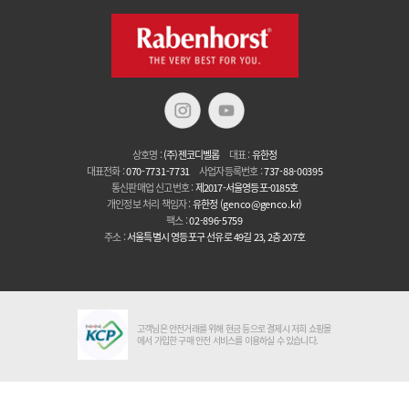
상호명 :
(주)젠코디벨롭
대표 :
유한정
대표전화 :
070-7731-7731
사업자등록번호 :
737-88-00395
통신판매업 신고번호 :
제2017-서울영등포-0185호
개인정보 처리 책임자 :
유한정
(genco@genco.kr)
팩스 :
02-896-5759
주소 :
서울특별시 영등포구 선유로 49길 23, 2층 207호
고객님은 안전거래를 위해 현금 등으로 결제시 저희 쇼핑몰
에서 가입한 구매 안전 서비스를 이용하실 수 있습니다.