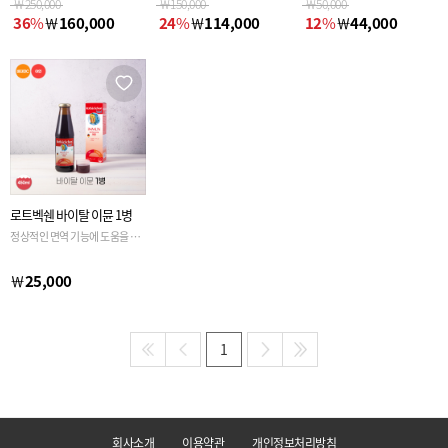
￦
250,000
￦
150,000
￦
50,000
36
%
￦
160,000
24
%
￦
114,000
12
%
￦
44,000
로트벡쉔 바이탈 이뮨 1병
정상적인 면역 기능에 도움을 주
는 바이탈 이뮨
￦
25,000
1
회사소개
이용약관
개인정보처리방침