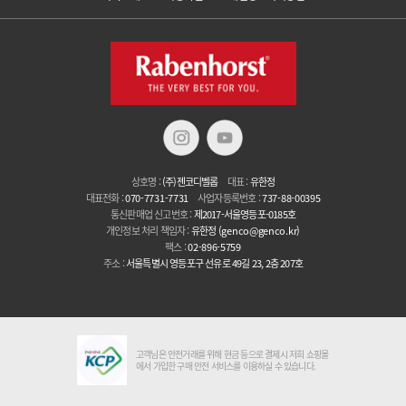
상호명 :
(주)젠코디벨롭
대표 :
유한정
대표전화 :
070-7731-7731
사업자등록번호 :
737-88-00395
통신판매업 신고번호 :
제2017-서울영등포-0185호
개인정보 처리 책임자 :
유한정
(genco@genco.kr)
팩스 :
02-896-5759
주소 :
서울특별시 영등포구 선유로 49길 23, 2층 207호
고객님은 안전거래를 위해 현금 등으로 결제시 저희 쇼핑몰
에서 가입한 구매 안전 서비스를 이용하실 수 있습니다.