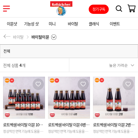
정기구독
이뮨샷
기능성 샷
미니
바이탈
클래식
이벤트
바이탈
바이탈이뮨
전체
전체 상품
4
개
로트벡쉔 바이탈 이뮨 10병
로트벡쉔 바이탈 이뮨 6병
로트벡쉔 바이탈 이뮨 2병
[약5개월분]
[약3개월분]
[약1개월분]
정상적인 면역 기능에 도움을 주
정상적인 면역 기능에 도움을 주
정상적인 면역 기능에 도움을 주
는 바이탈 이뮨
는 바이탈 이뮨
는 바이탈 이뮨