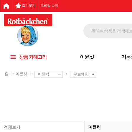
즐겨찾기
모바일 쇼핑
이뮨샷
기능
상품 카테고리
홈
이뮨샷
이뮨킥
무료체험
이뮨샷
기능성 샷
미니
바이탈
클래식
전체보기
이뮨킥
이벤트