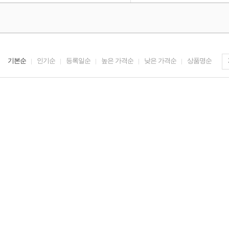
기본순
인기순
등록일순
높은 가격순
낮은 가격순
상품명순